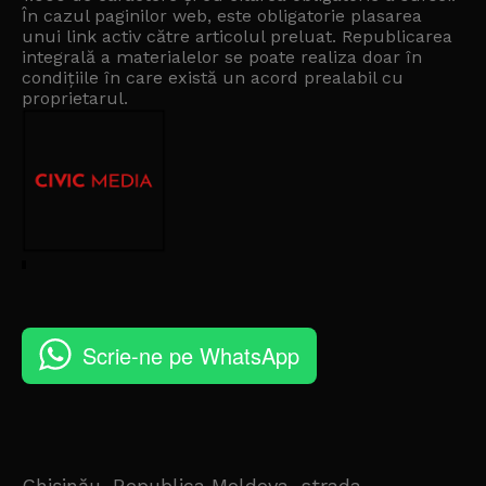
În cazul paginilor web, este obligatorie plasarea
unui link activ către articolul preluat. Republicarea
integrală a materialelor se poate realiza doar în
condițiile în care există un
acord prealabil cu
proprietarul
.
Scrie-ne pe WhatsApp
Chișinău, Republica Moldova, strada