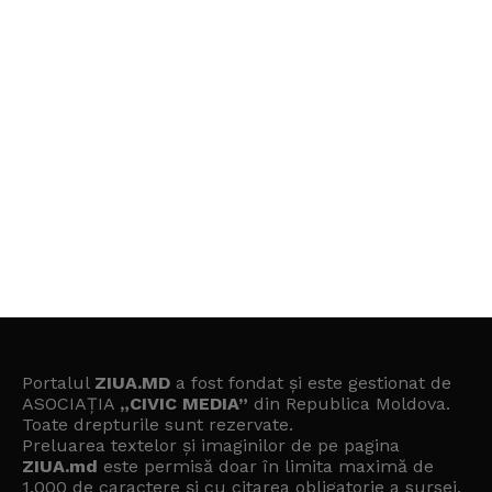
Portalul
ZIUA.MD
a fost fondat și este gestionat de
ASOCIAȚIA
„CIVIC MEDIA”
din Republica Moldova.
Toate drepturile sunt rezervate.
Preluarea textelor și imaginilor de pe pagina
ZIUA.md
este permisă doar în limita maximă de
1.000 de caractere și cu citarea obligatorie a sursei.