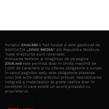
Portalul
ZIUA.MD
a fost fondat și este gestionat de
ASOCIAȚIA
„CIVIC MEDIA”
din Republica Moldova.
Toate drepturile sunt rezervate.
Preluarea textelor și imaginilor de pe pagina
ZIUA.md
este permisă doar în limita maximă de
1.000 de caractere și cu citarea obligatorie a sursei.
În cazul paginilor web, este obligatorie plasarea
unui link activ către articolul preluat. Republicarea
integrală a materialelor se poate realiza doar în
condițiile în care există un
acord prealabil cu
proprietarul
.