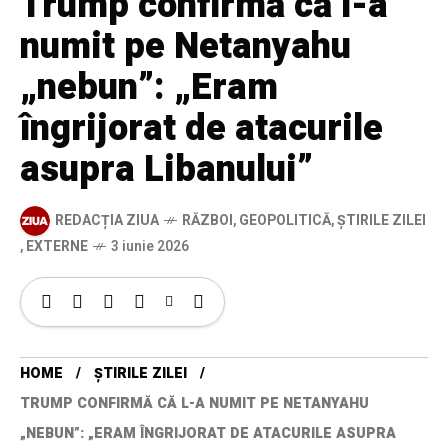
Trump confirmă că l-a
numit pe Netanyahu
„nebun”: „Eram
îngrijorat de atacurile
asupra Libanului”
REDACȚIA ZIUA
RĂZBOI
,
GEOPOLITICĂ
,
ȘTIRILE ZILEI
,
EXTERNE
3 iunie 2026
HOME
ȘTIRILE ZILEI
TRUMP CONFIRMĂ CĂ L-A NUMIT PE NETANYAHU
„NEBUN”: „ERAM ÎNGRIJORAT DE ATACURILE ASUPRA