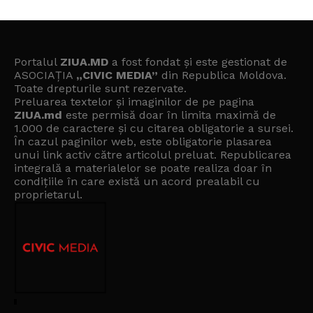
Portalul
ZIUA.MD
a fost fondat și este gestionat de
ASOCIAȚIA
„CIVIC MEDIA”
din Republica Moldova.
Toate drepturile sunt rezervate.
Preluarea textelor și imaginilor de pe pagina
ZIUA.md
este permisă doar în limita maximă de
1.000 de caractere și cu citarea obligatorie a sursei.
În cazul paginilor web, este obligatorie plasarea
unui link activ către articolul preluat. Republicarea
integrală a materialelor se poate realiza doar în
condițiile în care există un
acord prealabil cu
proprietarul
.