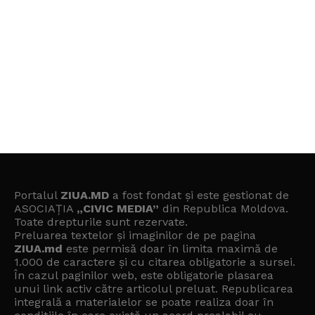
Portalul
ZIUA.MD
a fost fondat și este gestionat de
ASOCIAȚIA
„CIVIC MEDIA”
din Republica Moldova.
Toate drepturile sunt rezervate.
Preluarea textelor și imaginilor de pe pagina
ZIUA.md
este permisă doar în limita maximă de
1.000 de caractere și cu citarea obligatorie a sursei.
În cazul paginilor web, este obligatorie plasarea
unui link activ către articolul preluat. Republicarea
integrală a materialelor se poate realiza doar în