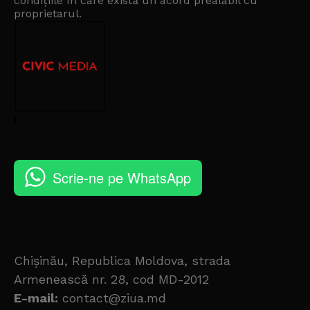
condițiile în care există un
acord prealabil cu
proprietarul
.
Scrie-ne pe WhatsApp
Chișinău, Republica Moldova, strada
Armenească nr. 28, cod MD-2012
E-mail:
contact@ziua.md