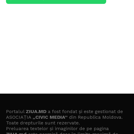
Portalul
ZIUA.MD
a fost fondat și este gestionat de
ASOCIAȚIA
„CIVIC MEDIA”
din Republica Moldova.
Toate drepturile sunt rezervate.
Preluarea textelor și imaginilor de pe pagina