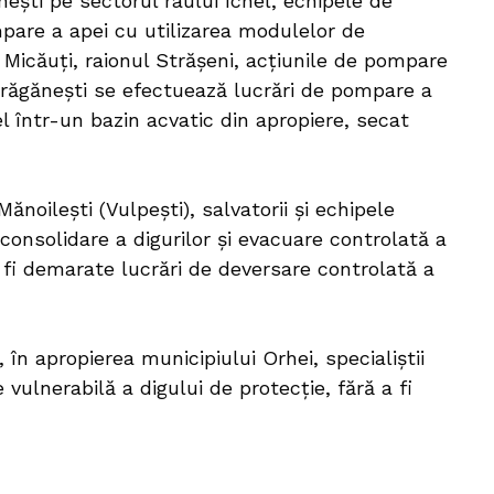
ănești pe sectorul râului Ichel, echipele de
mpare a apei cu utilizarea modulelor de
Micăuți, raionul Strășeni, acțiunile de pompare
i Drăgănești se efectuează lucrări de pompare a
el într-un bazin acvatic din apropiere, secat
ănoilești (Vulpești), salvatorii și echipele
 consolidare a digurilor și evacuare controlată a
 fi demarate lucrări de deversare controlată a
în apropierea municipiului Orhei, specialiștii
 vulnerabilă a digului de protecție, fără a fi