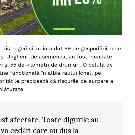
 distrugeri și au inundat 69 de gospodării, cele
i și Ungheni. De asemenea, au fost inundate
i și 55 de kilometri de drumuri. O celulă de
e funcțională în albia râului Ichel, pe
ritățile precizează că riscurile de surpare a
înlăturate
fost afectate. Toate digurile au
eva cedări care au dus la