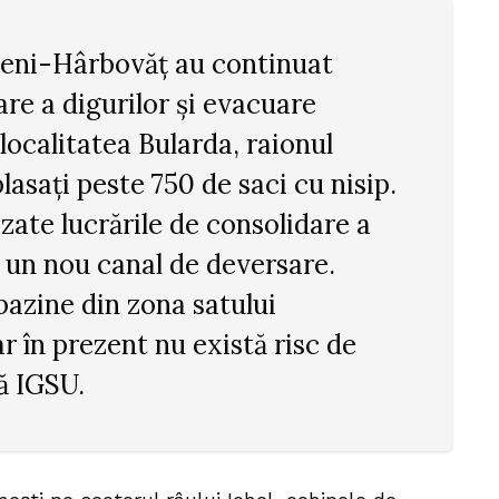
eni-Hârbovăț au continuat
are a digurilor și evacuare
 localitatea Bularda, raionul
lasați peste 750 de saci cu nisip.
lizate lucrările de consolidare a
și un nou canal de deversare.
bazine din zona satului
r în prezent nu există risc de
ă IGSU.