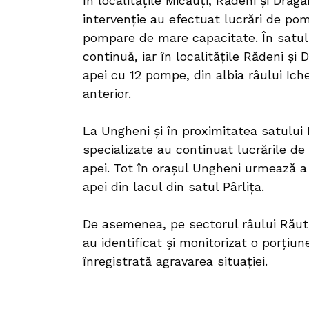
În localitățile Micăuți, Rădeni și Drăg
intervenție au efectuat lucrări de po
pompare de mare capacitate. În satul 
continuă, iar în localitățile Rădeni ș
apei cu 12 pompe, din albia râului Ich
anterior.
La Ungheni și în proximitatea satului M
specializate au continuat lucrările de
apei. Tot în orașul Ungheni urmează a
apei din lacul din satul Pârlița.
De asemenea, pe sectorul râului Răut, 
au identificat și monitorizat o porțiune
înregistrată agravarea situației.