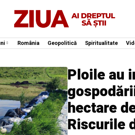
ni
România
Geopolitică
Spiritualitate
Vid
Ploile au 
gospodării
hectare de
Riscurile 