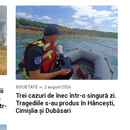
SOCIETATE
2 august 2026
ii
Trei cazuri de înec într-o singură zi.
a
Tragediile s-au produs în Hâncești,
tr-
Cimișlia și Dubăsari