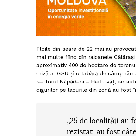
Ploile din seara de 22 mai au provocat
mai multe fiind din raioanele Călăraș
aproximativ 400 de hectare de terenur
criză a IGSU și o tabără de câmp rămân
sectorul Năpădeni – Hârbovăț, iar auto
digurilor pe lacurile din zonă au fost 
„25 de localități au 
rezistat, au fost cât