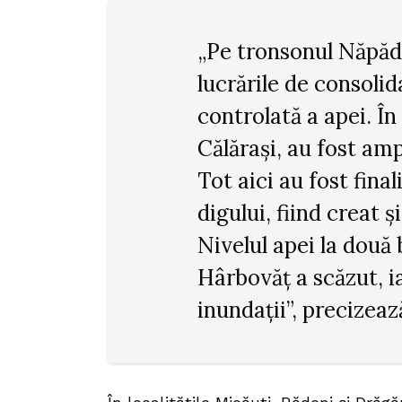
„Pe tronsonul Năpăd
lucrările de consolid
controlată a apei. În
Călărași, au fost amp
Tot aici au fost fina
digului, fiind creat 
Nivelul apei la două 
Hârbovăț a scăzut, ia
inundații”, precizeaz