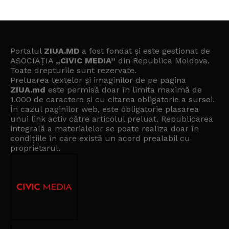
Portalul
ZIUA.MD
a fost fondat și este gestionat de
ASOCIAȚIA
„CIVIC MEDIA”
din Republica Moldova.
Toate drepturile sunt rezervate.
Preluarea textelor și imaginilor de pe pagina
ZIUA.md
este permisă doar în limita maximă de
1.000 de caractere și cu citarea obligatorie a sursei.
În cazul paginilor web, este obligatorie plasarea
unui link activ către articolul preluat. Republicarea
integrală a materialelor se poate realiza doar în
condițiile în care există un
acord prealabil cu
proprietarul
.