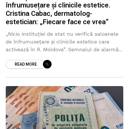
înfrumusețare și clinicile estetice.
Cristina Cabac, dermatolog-
estetician: „Fiecare face ce vrea”
„Nicio instituției de stat nu verifică saloanele
de înfrumusețare și clinicile estetice care
activează în R. Moldova”. Semnalul de alarmă
este dat de dermatologul-estetician Cristina
READ MORE
Cabac, în contextul decesului unei