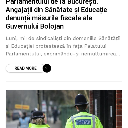
Parlamentului de la București.
Angajații din Sănătate și Educație
denunță măsurile fiscale ale
Guvernului Bolojan
Luni, mii de sindicaliști din domeniile Sănătății
și Educației protestează în fața Palatului
Parlamentului, exprimându-și nemulțumirea
față de măsurile fiscale anunțate de Guvernul
READ MORE
Bolojan. Manifestația a început la ora 11:00,