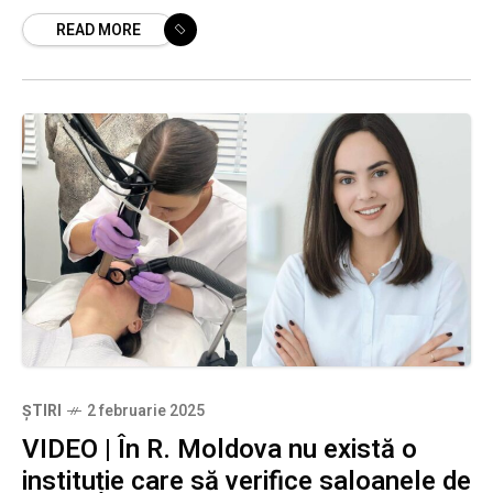
identitatea de gen a generat probleme grave în
READ MORE
Regatul Unit, precum omiterea screening-
urilor
ȘTIRI
2 februarie 2025
VIDEO | În R. Moldova nu există o
instituție care să verifice saloanele de