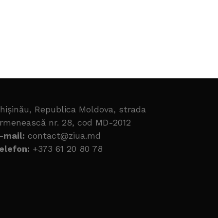
hișinău, Republica Moldova, strada
rmenească nr. 28, cod MD-2012
-mail:
contact@ziua.md
elefon:
+373 61 20 80 78