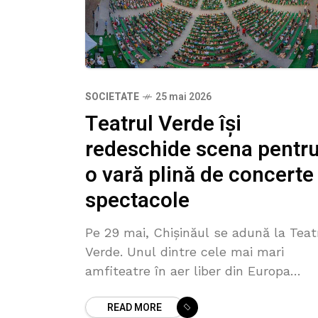
SOCIETATE
25 mai 2026
Teatrul Verde își
redeschide scena pentr
o vară plină de concerte 
spectacole
Pe 29 mai, Chișinăul se adună la Teat
Verde. Unul dintre cele mai mari
amfiteatre în aer liber din Europa
deschide stagiunea de vară cu un
READ MORE
concert grandios, artiști îndrăgiți