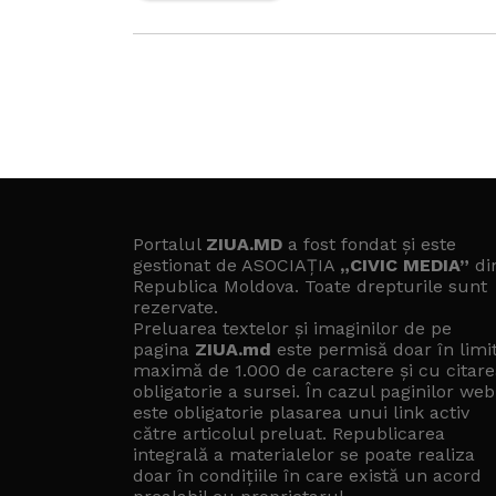
Portalul
ZIUA.MD
a fost fondat și este
gestionat de ASOCIAȚIA
„CIVIC MEDIA”
di
Republica Moldova. Toate drepturile sunt
rezervate.
Preluarea textelor și imaginilor de pe
pagina
ZIUA.md
este permisă doar în limi
maximă de 1.000 de caractere și cu citare
obligatorie a sursei. În cazul paginilor web
este obligatorie plasarea unui link activ
către articolul preluat. Republicarea
integrală a materialelor se poate realiza
doar în condițiile în care există un
acord