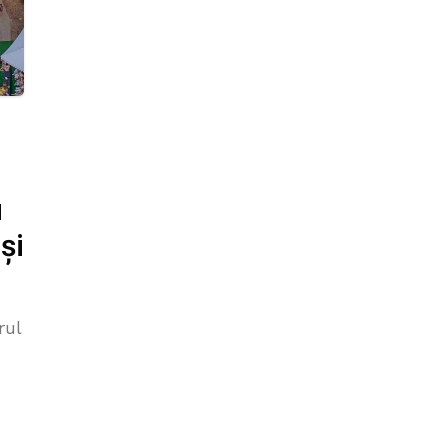
u
și
rul