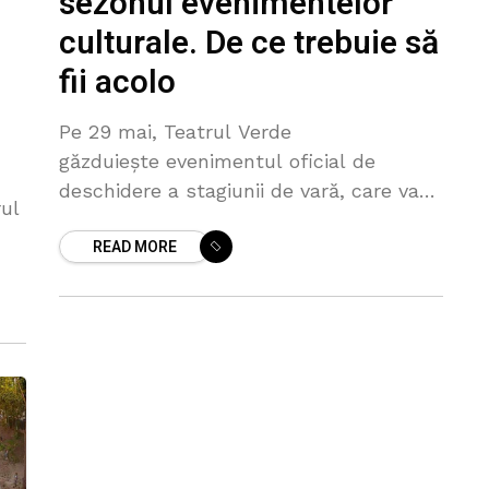
sezonul evenimentelor
culturale. De ce trebuie să
fii acolo
Pe 29 mai, Teatrul Verde
găzduiește evenimentul oficial de
deschidere a stagiunii de vară, care va
rul
da startul unei serii de programe
READ MORE
artisticeorganizate pe parcursul
sezonului estival în unul dintre cele mai
spectaculoase spații