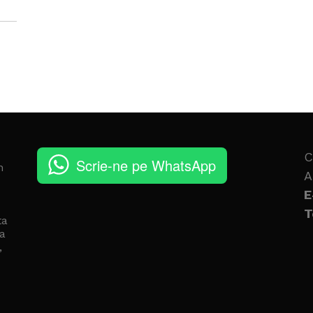
C
Scrie-ne pe WhatsApp
n
A
E
T
ta
a
,