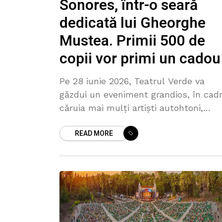
Sonores, într-o seară
dedicată lui Gheorghe
Mustea. Primii 500 de
copii vor primi un cadou
Pe 28 iunie 2026, Teatrul Verde va
găzdui un eveniment grandios, în cad
căruia mai mulți artiști autohtoni,
printre care Olga Ciolacu, Lidia
READ MORE
Botezatu, Cătălin Josan, Cristina
Scarlat, Milla Danilceac,