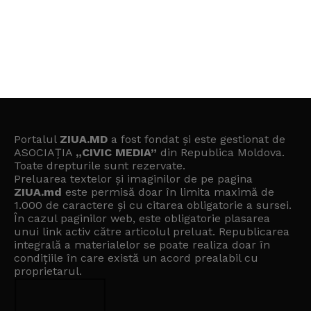
Portalul
ZIUA.MD
a fost fondat și este gestionat de
ASOCIAȚIA
„CIVIC MEDIA”
din Republica Moldova.
Toate drepturile sunt rezervate.
Preluarea textelor și imaginilor de pe pagina
ZIUA.md
este permisă doar în limita maximă de
1.000 de caractere și cu citarea obligatorie a sursei.
În cazul paginilor web, este obligatorie plasarea
unui link activ către articolul preluat. Republicarea
integrală a materialelor se poate realiza doar în
condițiile în care există un
acord prealabil cu
proprietarul
.