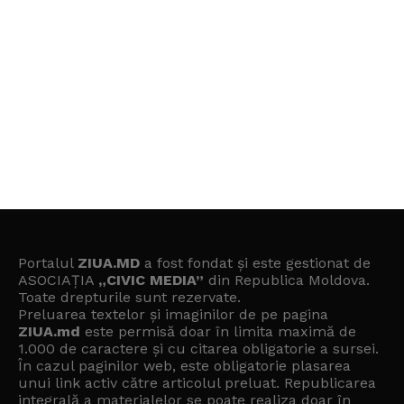
Portalul
ZIUA.MD
a fost fondat și este gestionat de
ASOCIAȚIA
„CIVIC MEDIA”
din Republica Moldova.
Toate drepturile sunt rezervate.
Preluarea textelor și imaginilor de pe pagina
ZIUA.md
este permisă doar în limita maximă de
1.000 de caractere și cu citarea obligatorie a sursei.
În cazul paginilor web, este obligatorie plasarea
unui link activ către articolul preluat. Republicarea
integrală a materialelor se poate realiza doar în