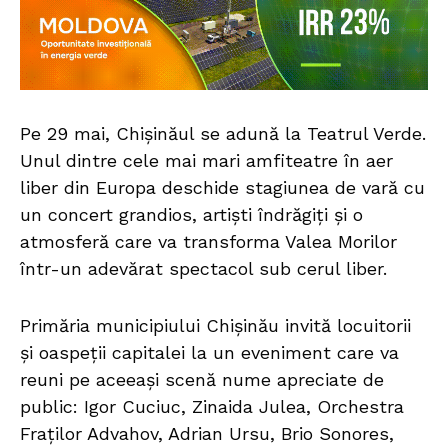
Pe 29 mai, Chișinăul se adună la Teatrul Verde.
Unul dintre cele mai mari amfiteatre în aer
liber din Europa deschide stagiunea de vară cu
un concert grandios, artiști îndrăgiți și o
atmosferă care va transforma Valea Morilor
într-un adevărat spectacol sub cerul liber.
Primăria municipiului Chișinău invită locuitorii
și oaspeții capitalei la un eveniment care va
reuni pe aceeași scenă nume apreciate de
public: Igor Cuciuc, Zinaida Julea, Orchestra
Fraților Advahov, Adrian Ursu, Brio Sonores,