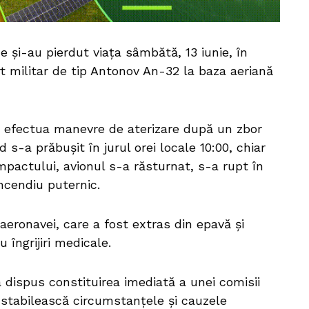
ne și-au pierdut viața sâmbătă, 13 iunie, în
t militar de tip Antonov An-32 la baza aeriană
ava efectua manevre de aterizare după un zbor
s-a prăbușit în jurul orei locale 10:00, chiar
impactului, avionul s-a răsturnat, s-a rupt în
ncendiu puternic.
 aeronavei, care a fost extras din epavă și
 îngrijiri medicale.
 dispus constituirea imediată a unei comisii
 stabilească circumstanțele și cauzele