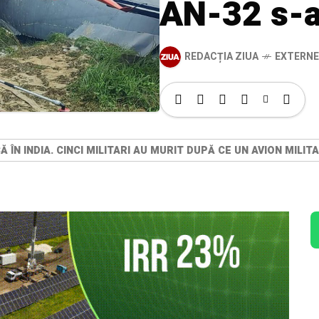
AN-32 s-a
REDACȚIA ZIUA
EXTERNE
Ă ÎN INDIA. CINCI MILITARI AU MURIT DUPĂ CE UN AVION MIL