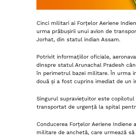
Cinci militari ai Forțelor Aeriene Indie
urma prăbușirii unui avion de transpor
Jorhat, din statul indian Assam.
Potrivit informațiilor oficiale, aeron
dinspre statul Arunachal Pradesh când 
în perimetrul bazei militare. În urma 
două și a fost cuprins imediat de un i
Singurul supraviețuitor este copilotul
transportat de urgență la spital pentru
Conducerea Forțelor Aeriene Indiene a
militare de anchetă, care urmează să