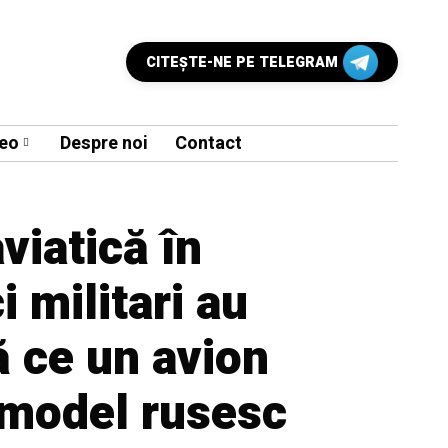
CITEŞTE-NE PE TELEGRAM
eo
Despre noi
Contact
viatică în
i militari au
ă ce un avion
 model rusesc