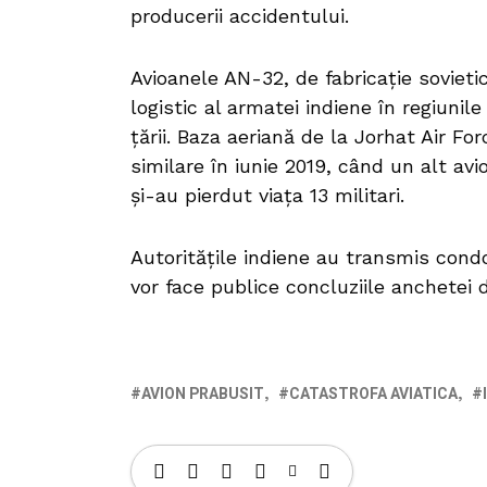
producerii accidentului.
Avioanele AN-32, de fabricație sovietic
logistic al armatei indiene în regiuni
țării. Baza aeriană de la Jorhat Air Fo
similare în iunie 2019, când un alt av
și-au pierdut viața 13 militari.
Autoritățile indiene au transmis condo
vor face publice concluziile anchetei du
AVION PRABUSIT
CATASTROFA AVIATICA