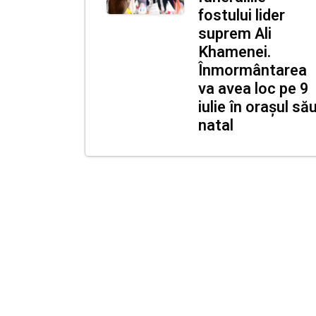
fostului lider
suprem Ali
Khamenei.
Înmormântarea
va avea loc pe 9
iulie în orașul să
natal