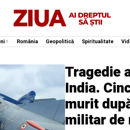
ni
România
Geopolitică
Spiritualitate
Vid
Tragedie a
India. Cinc
murit dup
militar de