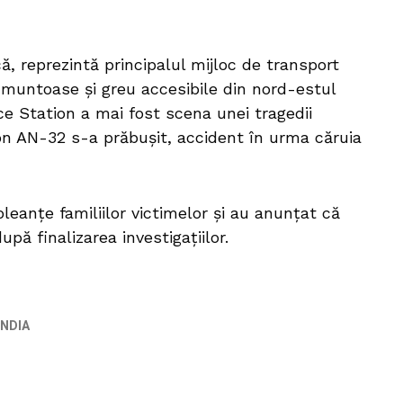
ă, reprezintă principalul mijloc de transport
le muntoase și greu accesibile din nord-estul
rce Station a mai fost scena unei tragedii
ion AN-32 s-a prăbușit, accident în urma căruia
leanțe familiilor victimelor și au anunțat că
pă finalizarea investigațiilor.
INDIA