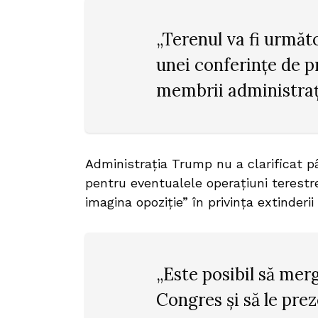
„Terenul va fi următ
unei conferințe de p
membrii administrați
Administrația Trump nu a clarificat 
pentru eventualele operațiuni terestre
imagina opoziție” în privința extinderii 
„Este posibil să mer
Congres și să le pre