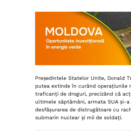
Președintele Statelor Unite, Donald Tr
putea extinde în curând operațiunile 
traficanți de droguri, precizând că acți
ultimele săptămâni, armata SUA și-a i
desfășurarea de distrugătoare cu rac
submarin nuclear și mii de soldați.