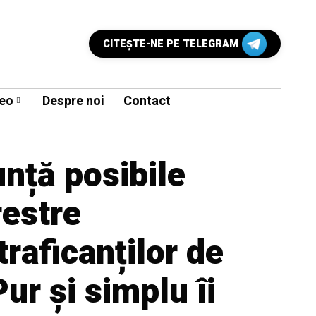
CITEŞTE-NE PE TELEGRAM
eo
Despre noi
Contact
nță posibile
restre
traficanților de
Pur și simplu îi