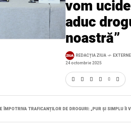
vom ucide 
aduc drogu
noastră”
REDACȚIA ZIUA
EXTERNE
24 octombrie 2025
ÎMPOTRIVA TRAFICANȚILOR DE DROGURI: „PUR ȘI SIMPLU ÎI V