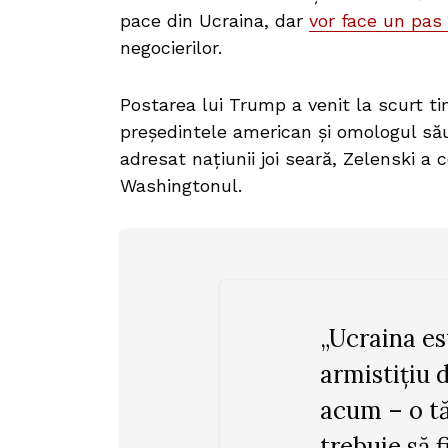
pace din Ucraina, dar
vor face un pas
negocierilor.
Postarea lui Trump a venit la scurt t
președintele american și omologul său
adresat națiunii joi seară, Zelenski a 
Washingtonul.
„Ucraina es
armistițiu 
acum – o tă
trebuie să f