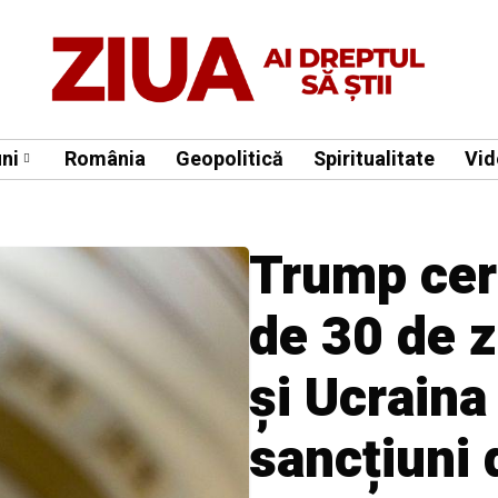
ni
România
Geopolitică
Spiritualitate
Vid
Trump cere
de 30 de z
și Ucraina
sancțiuni 