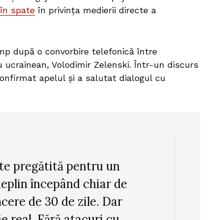
 în spate
în privința medierii directe a
imp după o convorbire telefonică între
 ucrainean, Volodimir Zelenski. Într-un discurs
confirmat apelul și a salutat dialogul cu
te pregătită pentru un
deplin începând chiar de
cere de 30 de zile. Dar
ie real. Fără atacuri cu