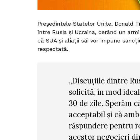
Președintele Statelor Unite, Donald T
între Rusia și Ucraina, cerând un armis
că SUA și aliații săi vor impune sancț
respectată.
„Discuțiile dintre R
solicită, în mod idea
30 de zile. Sperăm că
acceptabil și că ambel
răspundere pentru re
acestor negocieri dir