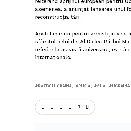
reiterând sprijinul european pentru Ucr
asemenea, a anunțat lansarea unui f
reconstrucția țării.
Apelul comun pentru armistițiu vine î
sfârșitul celui de-Al Doilea Război Mon
referire la această aniversare, evocân
internaționale.
RĂZBOI UCRAINA
RUSIA
SUA
UCRAINA