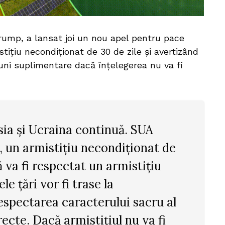
rump, a lansat joi un nou apel pentru pace
tițiu necondiționat de 30 de zile și avertizând
iuni suplimentare dacă înțelegerea nu va fi
usia și Ucraina continuă. SUA
l, un armistițiu necondiționat de
 va fi respectat un armistițiu
e țări vor fi trase la
spectarea caracterului sacru al
ecte. Dacă armistițiul nu va fi