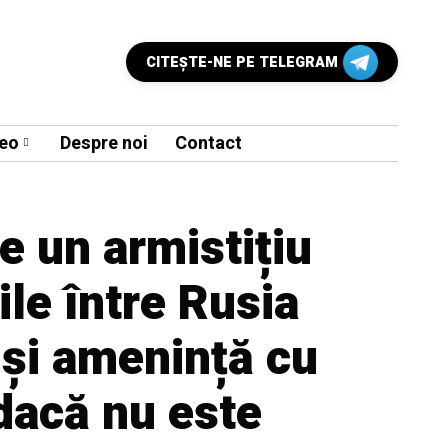
CITEŞTE-NE PE TELEGRAM
eo
Despre noi
Contact
 un armistițiu
ile între Rusia
 și amenință cu
dacă nu este