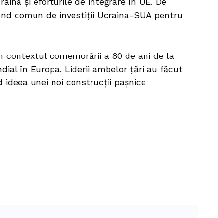
aina și eforturile de integrare în UE. De
ond comun de investiții Ucraina-SUA pentru
n contextul comemorării a 80 de ani de la
dial în Europa. Liderii ambelor țări au făcut
d ideea unei noi construcții pașnice