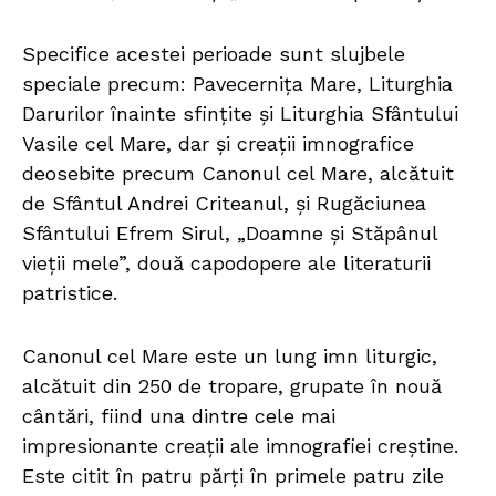
Specifice acestei perioade sunt slujbele
speciale precum: Pavecernița Mare, Liturghia
Darurilor îna­inte sfințite și Liturghia Sfântului
Vasile cel Mare, dar și creații imnografice
deosebite precum Canonul cel Mare, alcătuit
de Sfântul Andrei Criteanul, și Rugăciunea
Sfântului Efrem Sirul, „Doamne și Stăpânul
vieții mele”, două capodopere ale literaturii
patristice.
Canonul cel Mare este un lung imn liturgic,
alcătuit din 250 de tropare, grupate în nouă
cântări, fiind una dintre cele mai
impresionante creații ale imnografiei creștine.
Este citit în patru părți în primele patru zile