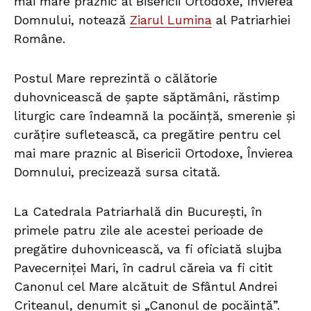
mai mare praznic al Bisericii Ortodoxe, Învierea
Domnului, notează
Ziarul Lumina
al Patriarhiei
Române.
Postul Mare reprezintă o călătorie
duhovnicească de șapte săptămâni, răstimp
liturgic care îndeamnă la pocăință, smerenie și
curățire sufletească, ca pregătire pentru cel
mai mare praznic al Bisericii Ortodoxe, Învierea
Domnului, precizează sursa citată.
La Catedrala Patriarhală din București, în
primele patru zile ale acestei perioade de
pregătire duhovnicească, va fi oficiată slujba
Pavecerniței Mari, în cadrul căreia va fi citit
Canonul cel Mare alcătuit de Sfântul Andrei
Criteanul, denumit și „Canonul de pocăință”.