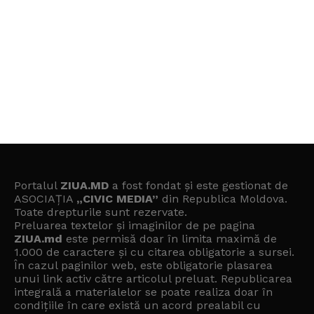
Portalul
ZIUA.MD
a fost fondat și este gestionat de
ASOCIAȚIA
„CIVIC MEDIA”
din Republica Moldova.
Toate drepturile sunt rezervate.
Preluarea textelor și imaginilor de pe pagina
ZIUA.md
este permisă doar în limita maximă de
1.000 de caractere și cu citarea obligatorie a sursei.
În cazul paginilor web, este obligatorie plasarea
unui link activ către articolul preluat. Republicarea
integrală a materialelor se poate realiza doar în
condițiile în care există un
acord prealabil cu