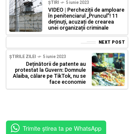
ȘTIRI
5 iunie 2023
VIDEO | Percheziții de amploare
în penitenciarul „Pruncul”! 11
deținuți, acuzați de crearea
unei organizații criminale
NEXT POST
ȘTIRILE ZILEI
5 iunie 2023
Deținătorii de patente au
protestat la Guvern: Domnule
Alaiba, călare pe TikTok, nu se
face economie
Trimite știrea ta pe WhatsApp