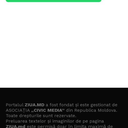
Portalul
ZIUA.MD
a fost fondat și este gestionat de
ASOCIAȚIA
„CIVIC MEDIA”
din Republica Moldova.
Toate drepturile sunt rezervate.
Preluarea textelor și imaginilor de pe pagina
ZIUA.md
este permisă doar în limita maximă de