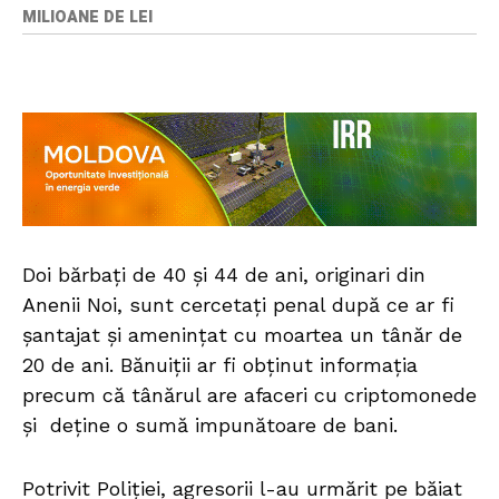
MILIOANE DE LEI
Doi bărbați de 40 și 44 de ani, originari din
Anenii Noi, sunt cercetați penal după ce ar fi
șantajat și amenințat cu moartea un tânăr de
20 de ani. Bănuiții ar fi obținut informația
precum că tânărul are afaceri cu criptomonede
și deține o sumă impunătoare de bani.
Potrivit Poliției, agresorii l-au urmărit pe băiat