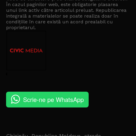
În cazul paginilor web, este obligatorie plasarea
unui link activ către articolul preluat. Republicarea
integrală a materialelor se poate realiza doar în
condițiile în care există un
acord prealabil cu
proprietarul
.
Scrie-ne pe WhatsApp
Chișinău, Republica Moldova, strada