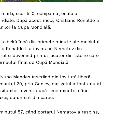
s marţi, scor 5-0, echipa naţională a
ndiale. După acest meci, Cristiano Ronaldo a
tanilor la Cupa Mondială.
 uzbekă încă din primele minute ale meciului
iano Ronaldo l-a învins pe Nematov din
ul şi devenind primul jucător din istorie care
 turneului final de Cupă Mondială.
 Nuno Mendes înscriind din lovitură liberă.
minutul 29, prin Ganiev, dar golul a fost anulat
sitanilor a venit după zece minute, când
uzei, cu un şut din careu.
minutul 57, când portarul Nematov a respins,