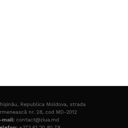
hișinău, Republica Moldova, strada
rmenească nr. 28, cod MD-2012
-mail:
contact@ziua.md
elefon:
+373 61 20 80 78