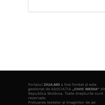
Portalul
ZIUA.MD
a fost fondat și este
gestionat de ASOCIAȚIA
„CIVIC MEDIA”
di
Republica Moldova. Toate drepturile sunt
rezervate.
Preluarea textelor și imaginilor de pe