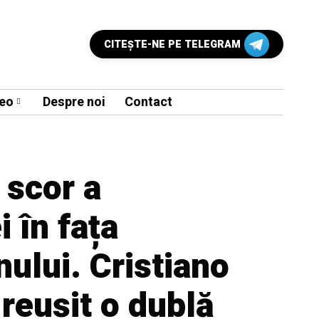
CITEŞTE-NE PE TELEGRAM
eo
Despre noi
Contact
 scor a
i în fața
ului. Cristiano
reușit o dublă