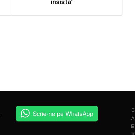
insista”
C
Scrie-ne pe WhatsApp
n
A
E
T