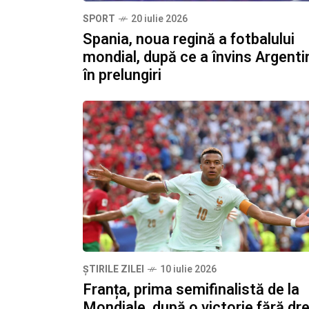
SPORT
20 iulie 2026
Spania, noua regină a fotbalului
mondial, după ce a învins Argenti
în prelungiri
ȘTIRILE ZILEI
10 iulie 2026
Franța, prima semifinalistă de la
Mondiale, după o victorie fără dr