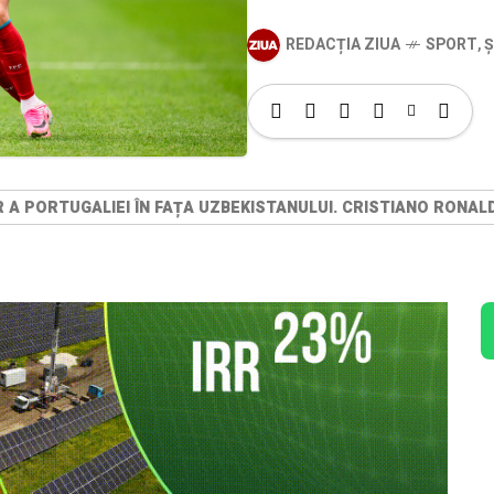
REDACȚIA ZIUA
SPORT
,
Ș
R A PORTUGALIEI ÎN FAȚA UZBEKISTANULUI. CRISTIANO RONAL