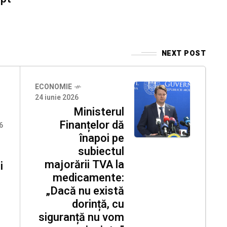
NEXT POST
ECONOMIE
24 iunie 2026
Ministerul
Finanțelor dă
6
înapoi pe
subiectul
majorării TVA la
i
medicamente:
„Dacă nu există
dorință, cu
siguranță nu vom