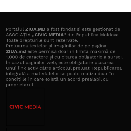
Portalul
ZIUA.MD
a fost fondat și este gestionat de
ASOCIAȚIA
„CIVIC MEDIA”
din Republica Moldova.
Toate drepturile sunt rezervate.
Preluarea textelor și imaginilor de pe pagina
ZIUA.md
este permisă doar în limita maximă de
1.000 de caractere și cu citarea obligatorie a sursei.
În cazul paginilor web, este obligatorie plasarea
unui link activ către articolul preluat. Republicarea
integrală a materialelor se poate realiza doar în
condițiile în care există un
acord prealabil cu
proprietarul
.