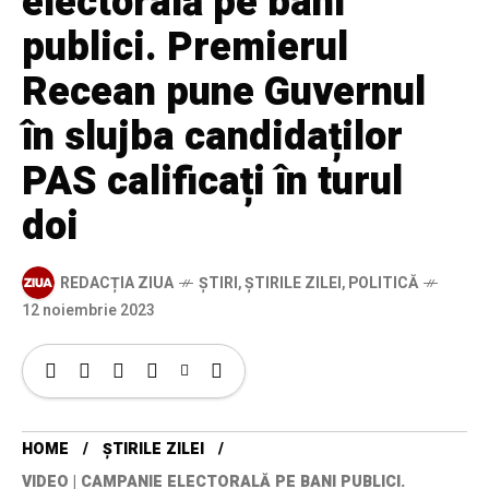
electorală pe bani
publici. Premierul
Recean pune Guvernul
în slujba candidaților
PAS calificați în turul
doi
REDACȚIA ZIUA
ȘTIRI
,
ȘTIRILE ZILEI
,
POLITICĂ
12 noiembrie 2023
HOME
ȘTIRILE ZILEI
VIDEO | CAMPANIE ELECTORALĂ PE BANI PUBLICI.