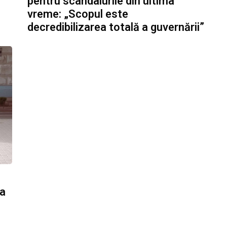
pentru scandalurile din ultima
vreme: „Scopul este
decredibilizarea totală a guvernării”
 a