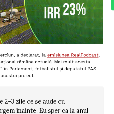
Perciun, a declarat, la
emisiunea RealPodcast
,
 național rămâne actuală. Mai mult acesta
 în Parlament, fotbalistul și deputatul PAS
acestui proiect.
re 2-3 zile ce se aude cu
rgem înainte. Eu sper ca la anul