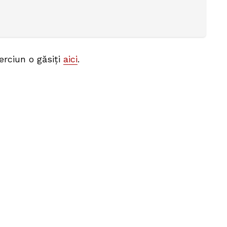
erciun o găsiți
aici
.