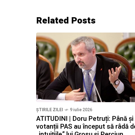
Related Posts
ȘTIRILE ZILEI
9 iulie 2026
ATITUDINI | Doru Petruți: Până și
votanții PAS au început să râdă d
„intuițiile” lui Grosu și Perciun