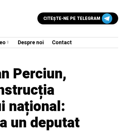
CITEŞTE-NE PE TELEGRAM
eo
Despre noi
Contact
n Perciun,
nstrucția
i național:
a un deputat