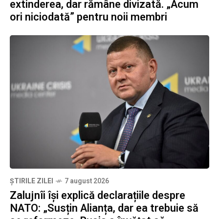
extinderea, dar rămâne divizată. „Acum
ori niciodată” pentru noii membri
ȘTIRILE ZILEI
7 august 2026
Zalujnîi își explică declarațiile despre
NATO: „Susțin Alianța, dar ea trebuie să