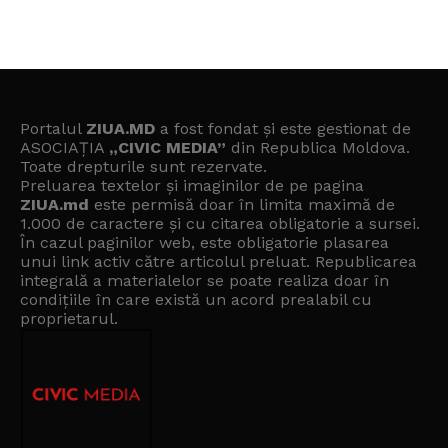
Portalul
ZIUA.MD
a fost fondat și este gestionat de
ASOCIAȚIA
„CIVIC MEDIA”
din Republica Moldova.
Toate drepturile sunt rezervate.
Preluarea textelor și imaginilor de pe pagina
ZIUA.md
este permisă doar în limita maximă de
1.000 de caractere și cu citarea obligatorie a sursei.
În cazul paginilor web, este obligatorie plasarea
unui link activ către articolul preluat. Republicarea
integrală a materialelor se poate realiza doar în
condițiile în care există un
acord prealabil cu
proprietarul
.