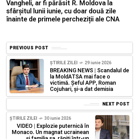
Vangheli, ar fi părăsit R. Moldova la
sfârșitul lunii iunie, cu doar două zile
înainte de primele percheziții ale CNA
PREVIOUS POST
ȘTIRILE ZILEI
29 iunie 2026
BREAKING NEWS | Scandalul de
la MoldATSA mai face o
victimă. Șeful APP, Roman
Cojuhari, și-a dat demisia
NEXT POST
ȘTIRILE ZILEI
30 iunie 2026
VIDEO | Explozie puternică în
Monaco. Un magnat ucrainean
și familia sa, răniți într-un