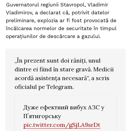
Guvernatorul regiunii Stavropol, Vladimir
Vladimirov, a declarat că, potrivit datelor
preliminare, explozia ar fi fost provocată de
încălcarea normelor de securitate în timpul
operațiunilor de descărcare a gazului.
„În prezent sunt doi răniți, unul
dintre ei fiind în stare gravă. Medicii
acordă asistența necesară”, a scris
oficialul pe Telegram.
Дуже ефектний вибух АЗС у
Пʼятигорську
pic.twitter.com/gSjLA9srDt