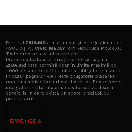
Portalul
ZIUA.MD
a fost fondat și este gestionat de
ASOCIAȚIA
„CIVIC MEDIA”
din Republica Moldova.
Toate drepturile sunt rezervate.
Preluarea textelor și imaginilor de pe pagina
ZIUA.md
este permisă doar în limita maximă de
1.000 de caractere și cu citarea obligatorie a sursei.
În cazul paginilor web, este obligatorie plasarea
unui link activ către articolul preluat. Republicarea
integrală a materialelor se poate realiza doar în
condițiile în care există un
acord prealabil cu
proprietarul
.