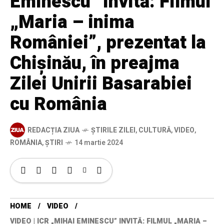
Eminescu” invită: Filmul
„Maria – inima
României”, prezentat la
Chișinău, în preajma
Zilei Unirii Basarabiei
cu România
REDACȚIA ZIUA
ȘTIRILE ZILEI
,
CULTURĂ
,
VIDEO
,
ROMÂNIA
,
ȘTIRI
14 martie 2024
HOME
VIDEO
VIDEO | ICR „MIHAI EMINESCU” INVITĂ: FILMUL „MARIA –