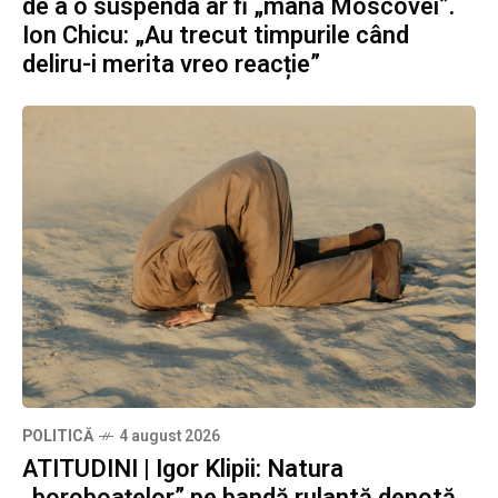
de a o suspenda ar fi „mâna Moscovei”.
Ion Chicu: „Au trecut timpurile când
deliru-i merita vreo reacție”
POLITICĂ
4 august 2026
ATITUDINI | Igor Klipii: Natura
„boroboațelor” pe bandă rulantă denotă