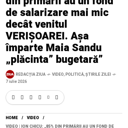
din primării au un fond
de salarizare mai mic
decât venitul
VERIȘOAREI. Așa
împarte Maia Sandu
„plăcinta” bugetară”
REDACȚIA ZIUA
VIDEO
,
POLITICĂ
,
ȘTIRILE ZILEI
7 iulie 2026
HOME
VIDEO
VIDEO | ION CHICU: „85% DIN PRIMĂRII AU UN FOND DE