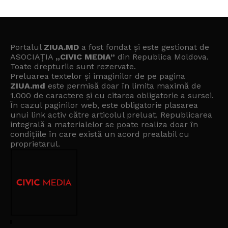
Portalul
ZIUA.MD
a fost fondat și este gestionat de
ASOCIAȚIA
„CIVIC MEDIA”
din Republica Moldova.
Toate drepturile sunt rezervate.
Preluarea textelor și imaginilor de pe pagina
ZIUA.md
este permisă doar în limita maximă de
1.000 de caractere și cu citarea obligatorie a sursei.
În cazul paginilor web, este obligatorie plasarea
unui link activ către articolul preluat. Republicarea
integrală a materialelor se poate realiza doar în
condițiile în care există un
acord prealabil cu
proprietarul
.