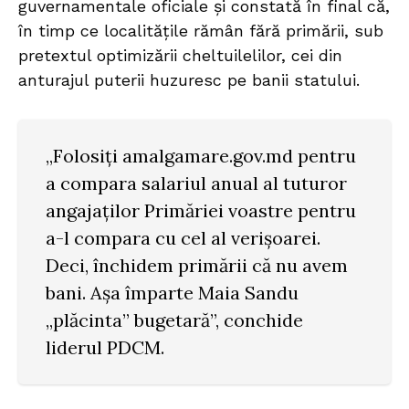
guvernamentale oficiale și constată în final că,
în timp ce localitățile rămân fără primării, sub
pretextul optimizării cheltuilelilor, cei din
anturajul puterii huzuresc pe banii statului.
„Folosiți amalgamare.gov.md pentru
a compara salariul anual al tuturor
angajaților Primăriei voastre pentru
a-l compara cu cel al verișoarei.
Deci, închidem primării că nu avem
bani. Așa împarte Maia Sandu
„plăcinta” bugetară”, conchide
liderul PDCM.