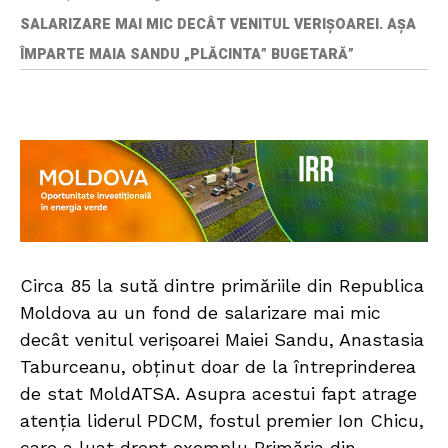
SALARIZARE MAI MIC DECÂT VENITUL VERIȘOAREI. AȘA
ÎMPARTE MAIA SANDU „PLĂCINTA” BUGETARĂ”
Circa 85 la sută dintre primăriile din Republica
Moldova au un fond de salarizare mai mic
decât venitul verișoarei Maiei Sandu, Anastasia
Taburceanu, obținut doar de la întreprinderea
de stat MoldATSA. Asupra acestui fapt atrage
atenția liderul PDCM, fostul premier Ion Chicu,
care a luat drept exemplu Primăria din