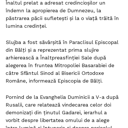
Înaltul prelat a adresat credincioșilor un
îndemn la apropierea de Dumnezeu, la
păstrarea păcii sufletești și la o viață trăită în
lumina credinței.
Slujba a fost săvârșită în Paraclisul Episcopal
din Bălți și a reprezentat prima slujire
arhierească a Înaltpreasfinției Sale după
alegerea în fruntea Mitropoliei Basarabiei de
către Sfântul Sinod al Bisericii Ortodoxe
Române, informează Episcopia de Bălți.
Pornind de la Evanghelia Duminicii a V-a după
Rusalii, care relatează vindecarea celor doi
demonizați din ținutul Gadarei, ierarhul a
vorbit despre libertatea omului de a alege
între lumină și întuneric și despre pericolul