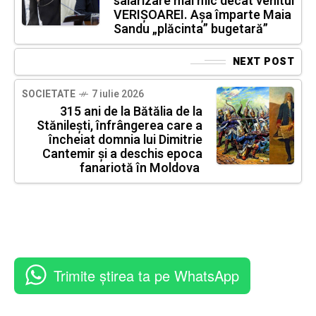
salarizare mai mic decât venitul
VERIȘOAREI. Așa împarte Maia
Sandu „plăcinta” bugetară”
NEXT POST
SOCIETATE
7 iulie 2026
315 ani de la Bătălia de la
Stănilești, înfrângerea care a
încheiat domnia lui Dimitrie
Cantemir și a deschis epoca
fanariotă în Moldova
Trimite știrea ta pe WhatsApp