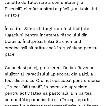
„unelte de tulburare a comunității și a
Bisericii”, ci mărturisitori ai păcii și ai iubirii lui
Hristos.
În cadrul Sfintei Liturghii au fost înălțate
rugăciuni pentru încetarea războiului din
Ucraina, Înaltpreasfinția Sa chemând
credincioșii să stăruiască în rugăciune pentru
pace.
Cu același prilej, protoiereul Dorian Revenco,
slujitor al Paraclisului Episcopal din Bălți, a
fost distins cu Ordinul episcopal pentru clerici
„Crucea Bălțeană”, în semn de apreciere
pentru activitatea sa pastorală. Din partea
comunității paraclisului și a întregii eparhii,
acesta i-a adresat Înaltpreasfințitului Părinte