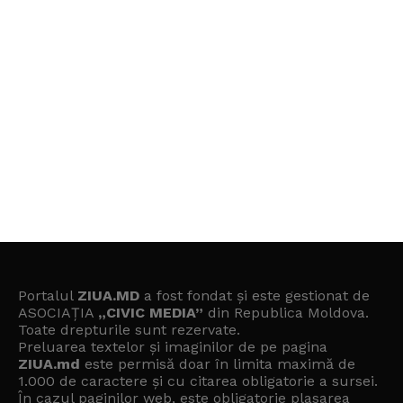
Portalul
ZIUA.MD
a fost fondat și este gestionat de
ASOCIAȚIA
„CIVIC MEDIA”
din Republica Moldova.
Toate drepturile sunt rezervate.
Preluarea textelor și imaginilor de pe pagina
ZIUA.md
este permisă doar în limita maximă de
1.000 de caractere și cu citarea obligatorie a sursei.
În cazul paginilor web, este obligatorie plasarea