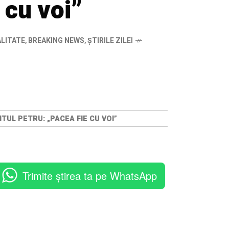
 cu voi”
ALITATE
,
BREAKING NEWS
,
ȘTIRILE ZILEI
NTUL PETRU: „PACEA FIE CU VOI”
Trimite știrea ta pe WhatsApp