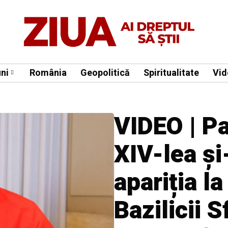
ni
România
Geopolitică
Spiritualitate
Vid
VIDEO | P
XIV-lea și
apariția l
Bazilicii S