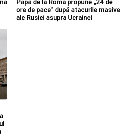
âna
Papa de la Roma propune „24 de
ore de pace” după atacurile masive
ale Rusiei asupra Ucrainei
ca
ul
a