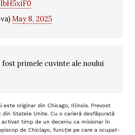
WIbH5xiF0
ova)
May 8, 2025
u fost primele cuvinte ale noului
i este originar din Chicago, Illinois. Prevost
t din Statele Unite. Cu o carieră desfășurată
 activat timp de un deceniu ca misionar în
t episcop de Chiclayo, funcție pe care a ocupat-