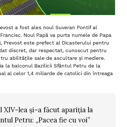
evost a fost ales noul Suveran Pontif al
i Francisc. Noul Papă va purta numele de Papa
i, Prevost este prefect al Dicasterului pentru
idat discret, dar respectat, cunoscut pentru
ru abilitățile sale de ascultare și mediere.
a la balconul Bazilicii Sfântul Petru de la
ual al celor 1,4 miliarde de catolici din întreaga
 XIV-lea și-a făcut apariția la
ântul Petru: „Pacea fie cu voi”