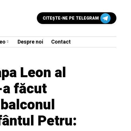
CITEŞTE-NE PE TELEGRAM
eo
Despre noi
Contact
apa Leon al
-a făcut
a balconul
fântul Petru: