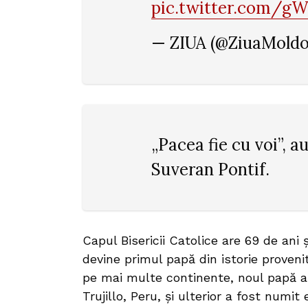
pic.twitter.com/g
— ZIUA (@ZiuaMold
„Pacea fie cu voi”, a
Suveran Pontif.
Capul Bisericii Catolice are 69 de ani ș
devine primul papă din istorie proveni
pe mai multe continente, noul papă a
Trujillo, Peru, și ulterior a fost numi