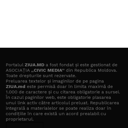
Portalul
ZIUA.MD
a fost fondat și este gestionat de
ASOCIAȚIA
„CIVIC MEDIA”
din Republica Moldova.
Toate drepturile sunt rezervate.
Preluarea textelor și imaginilor de pe pagina
ZIUA.md
este permisă doar în limita maximă de
1.000 de caractere și cu citarea obligatorie a sursei.
În cazul paginilor web, este obligatorie plasarea
unui link activ către articolul preluat. Republicarea
integrală a materialelor se poate realiza doar în
condițiile în care există un
acord prealabil cu
proprietarul
.