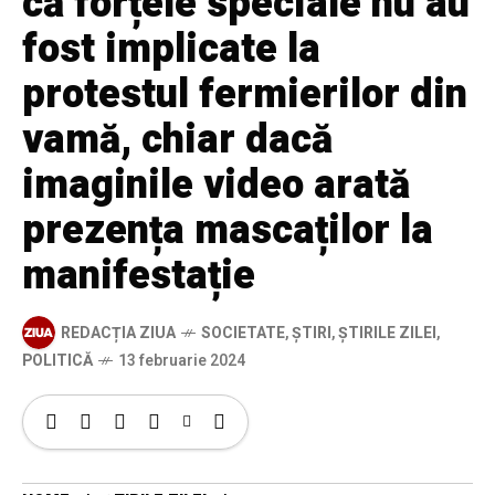
că forțele speciale nu au
fost implicate la
protestul fermierilor din
vamă, chiar dacă
imaginile video arată
prezența mascaților la
manifestație
REDACȚIA ZIUA
SOCIETATE
,
ȘTIRI
,
ȘTIRILE ZILEI
,
POLITICĂ
13 februarie 2024