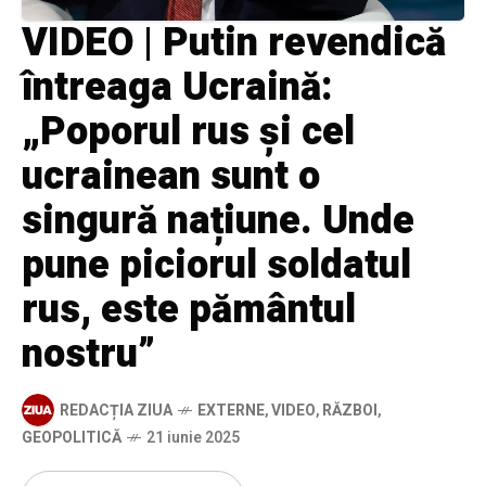
VIDEO | Putin revendică
întreaga Ucraină:
„Poporul rus și cel
ucrainean sunt o
singură națiune. Unde
pune piciorul soldatul
rus, este pământul
nostru”
REDACȚIA ZIUA
EXTERNE
,
VIDEO
,
RĂZBOI
,
GEOPOLITICĂ
21 iunie 2025