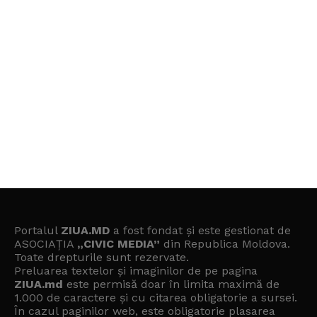
Portalul
ZIUA.MD
a fost fondat și este gestionat de
ASOCIAȚIA
„CIVIC MEDIA”
din Republica Moldova.
Toate drepturile sunt rezervate.
Preluarea textelor și imaginilor de pe pagina
ZIUA.md
este permisă doar în limita maximă de
1.000 de caractere și cu citarea obligatorie a sursei.
În cazul paginilor web, este obligatorie plasarea