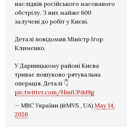
наслідків російського масованого
обстрілу. З них майже 600
залучені до робіт у Києві.
Деталі повідомив Міністр Ігор
Клименко.
У Дарницькому районі Києва
триває пошуково-рятувальна
операція. Деталі 👇
pic.twitter.com/HiniUPdd9g
— МВС України (@MVS_UA)
May 14,
2026