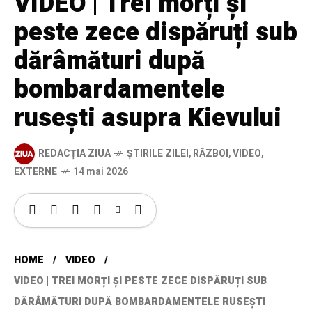
VIDEO | Trei morți și
peste zece dispăruți sub
dărâmături după
bombardamentele
rusești asupra Kievului
REDACȚIA ZIUA
ȘTIRILE ZILEI
,
RĂZBOI
,
VIDEO
,
EXTERNE
14 mai 2026
HOME
VIDEO
VIDEO | TREI MORȚI ȘI PESTE ZECE DISPĂRUȚI SUB
DĂRÂMĂTURI DUPĂ BOMBARDAMENTELE RUSEȘTI