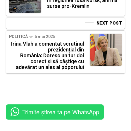
în regiunea rusă Kursk, afirmă
surse pro-Kremlin
NEXT POST
POLITICĂ
5 mai 2025
Irina Vlah a comentat scrutinul
prezidențial din
România: Doresc un tur doi
corect și să câștige cu
adevărat un ales al poporului
Trimite știrea ta pe WhatsApp