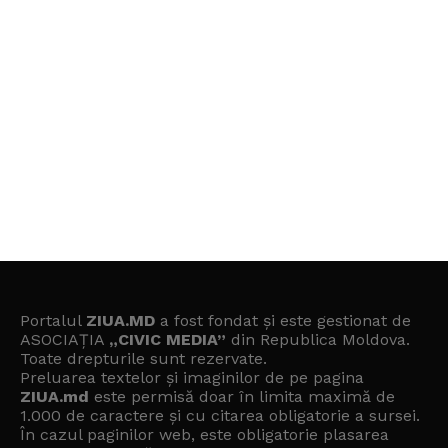
Portalul
ZIUA.MD
a fost fondat și este gestionat de
ASOCIAȚIA
„CIVIC MEDIA”
din Republica Moldova.
Toate drepturile sunt rezervate.
Preluarea textelor și imaginilor de pe pagina
ZIUA.md
este permisă doar în limita maximă de
1.000 de caractere și cu citarea obligatorie a sursei.
În cazul paginilor web, este obligatorie plasarea