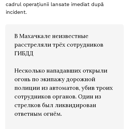
cadrul operațiunii lansate imediat după
incident.
В Махачкале неизвестные
расстреляли трёх сотрудников
ГИБДД
Несколько нападавших открыли
огонь по экипажу дорожной
полиции из автоматов, убив троих
сотрудников органов. Один из
стрелков был ликвидирован
ответным огнём.