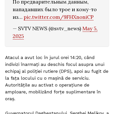
По предварительным данным,
нападавших было трое и кому-то
из…
pic.twitter.com/9FHXnoniCP
— SVTV NEWS (@svtv_news)
May 5,
2025
Atacul a avut loc în jurul orei 14:20, când
indivizi înarmați au deschis focul asupra unui
echipaj al poliției rutiere (DPS), apoi au fugit de
la fața locului cu o mașină de serviciu.
Autoritățile au activat o operațiune de
amploare, mobilizând forțe suplimentare în
oraș.
Guvernatorul Daghestanului, Serghei Melikov, a