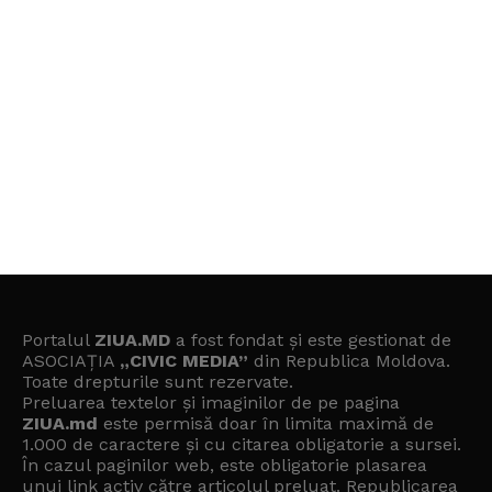
Portalul
ZIUA.MD
a fost fondat și este gestionat de
ASOCIAȚIA
„CIVIC MEDIA”
din Republica Moldova.
Toate drepturile sunt rezervate.
Preluarea textelor și imaginilor de pe pagina
ZIUA.md
este permisă doar în limita maximă de
1.000 de caractere și cu citarea obligatorie a sursei.
În cazul paginilor web, este obligatorie plasarea
unui link activ către articolul preluat. Republicarea