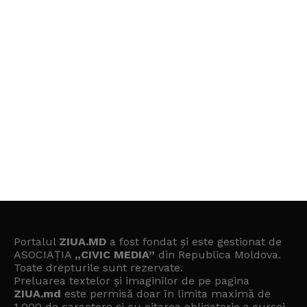
Portalul
ZIUA.MD
a fost fondat și este gestionat de
ASOCIAȚIA
„CIVIC MEDIA”
din Republica Moldova.
Toate drepturile sunt rezervate.
Preluarea textelor și imaginilor de pe pagina
ZIUA.md
este permisă doar în limita maximă de
1.000 de caractere și cu citarea obligatorie a sursei.