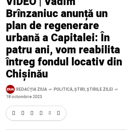
VIDEO | Vadim
Brînzaniuc anunță un
plan de regenerare
urbană a Capitalei: În
patru ani, vom reabilita
întreg fondul locativ din
Chișinău
REDACȚIA ZIUA
POLITICĂ
,
ȘTIRI
,
ȘTIRILE ZILEI
18 octombrie 2023