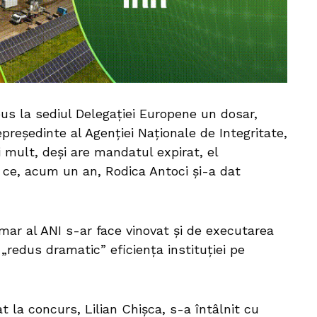
epus la sediul Delegației Europene un dosar,
epreședinte al Agenției Naționale de Integritate,
i mult, deși are mandatul expirat, el
pă ce, acum un an, Rodica Antoci și-a dat
erimar al ANI s-ar face vinovat și de executarea
i „redus dramatic” eficiența instituției pe
t la concurs, Lilian Chișca, s-a întâlnit cu