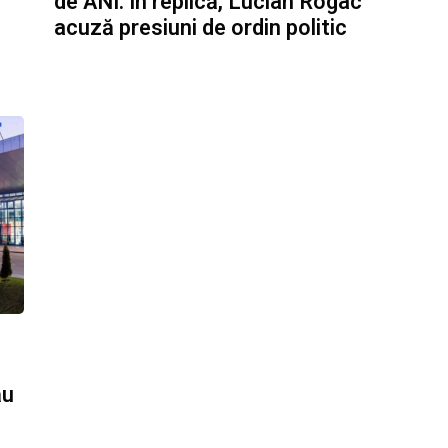
de ANI. În replică, Lucian Rogac
acuză presiuni de ordin politic
ău