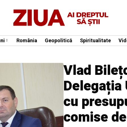
ni
România
Geopolitică
Spiritualitate
Vid
Vlad Bileț
Delegația 
cu presup
comise de