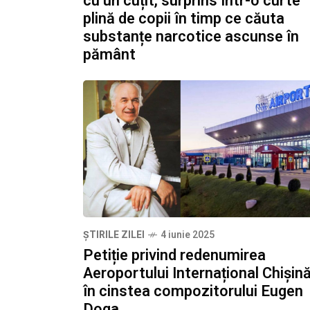
cu un cuțit, surprins într-o curte
plină de copii în timp ce căuta
substanțe narcotice ascunse în
pământ
ȘTIRILE ZILEI
4 iunie 2025
Petiție privind redenumirea
Aeroportului Internațional Chișin
în cinstea compozitorului Eugen
Doga