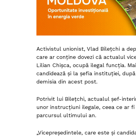
Activistul unionist, Vlad Bilețchi a d
care ar conține dovezi că actualul vic
Lilian Chișca, ocupă ilegal funcția. Ma
candidează și la șefia instituției, du
demisia din acest post.
Potrivit lui Bilețchi, actualul șef-int
unor instrucțiuni ilegale, ceea ce ar f
parcursul ultimului an.
„Vicepreședintele, care este și candida