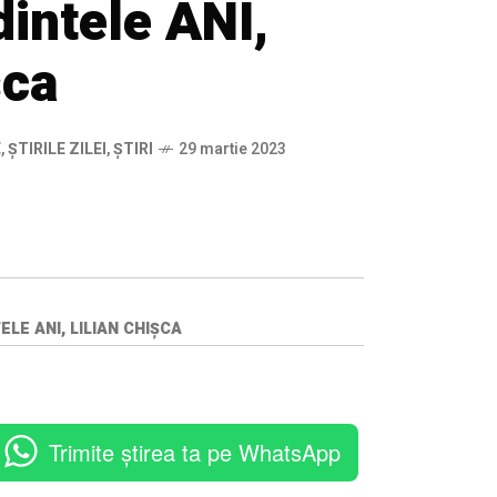
intele ANI,
șca
E
,
ȘTIRILE ZILEI
,
ȘTIRI
29 martie 2023
LE ANI, LILIAN CHIȘCA
Trimite știrea ta pe WhatsApp