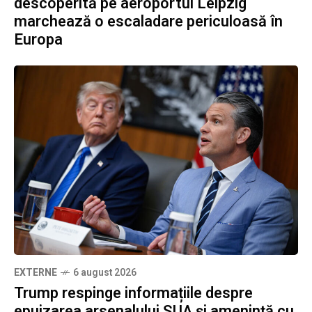
descoperită pe aeroportul Leipzig
marchează o escaladare periculoasă în
Europa
EXTERNE
6 august 2026
Trump respinge informațiile despre
epuizarea arsenalului SUA și amenință cu