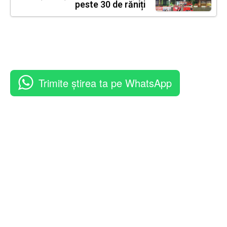
peste 30 de răniți
Trimite știrea ta pe WhatsApp