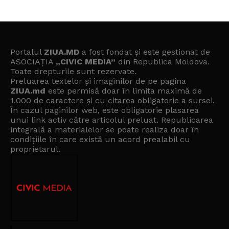
Portalul
ZIUA.MD
a fost fondat și este gestionat de
ASOCIAȚIA
„CIVIC MEDIA”
din Republica Moldova.
Toate drepturile sunt rezervate.
Preluarea textelor și imaginilor de pe pagina
ZIUA.md
este permisă doar în limita maximă de
1.000 de caractere și cu citarea obligatorie a sursei.
În cazul paginilor web, este obligatorie plasarea
unui link activ către articolul preluat. Republicarea
integrală a materialelor se poate realiza doar în
condițiile în care există un
acord prealabil cu
proprietarul
.