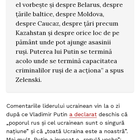
el vorbește și despre Belarus, despre
țările baltice, despre Moldova,
despre Caucaz, despre țări precum
Kazahstan și despre orice loc de pe
pământ unde pot ajunge asasinii
ruși. Puterea lui Putin se termină
acolo unde se termină capacitatea
criminalilor ruși de a acționa” a spus
Zelenski.
Comentariile liderului ucrainean vin la o zi
după ce Vladimir Putin
a declarat
deschis că
„poporul rus și cel ucrainean sunt o singură
națiune” și că „toată Ucraina este a noastră”.
Mai mult, Putin a invocat o „regulă veche”: