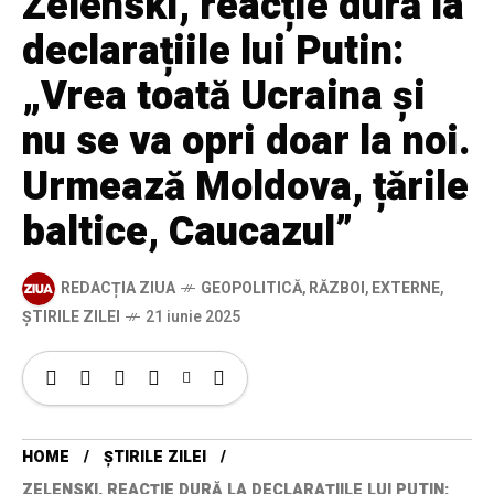
Zelenski, reacție dură la
declarațiile lui Putin:
„Vrea toată Ucraina și
nu se va opri doar la noi.
Urmează Moldova, țările
baltice, Caucazul”
REDACȚIA ZIUA
GEOPOLITICĂ
,
RĂZBOI
,
EXTERNE
,
ȘTIRILE ZILEI
21 iunie 2025
HOME
ȘTIRILE ZILEI
ZELENSKI, REACȚIE DURĂ LA DECLARAȚIILE LUI PUTIN: