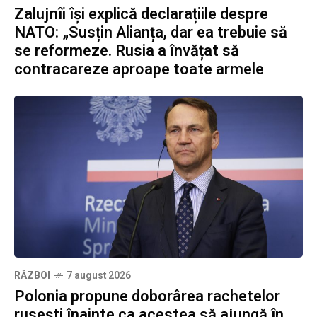
Zalujnîi își explică declarațiile despre
NATO: „Susțin Alianța, dar ea trebuie să
se reformeze. Rusia a învățat să
contracareze aproape toate armele
RĂZBOI
7 august 2026
Polonia propune doborârea rachetelor
rusești înainte ca acestea să ajungă în