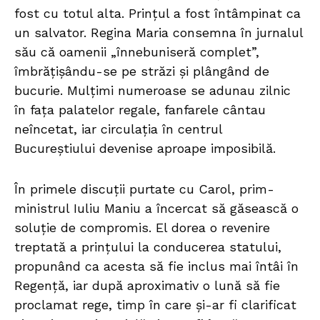
fost cu totul alta. Prințul a fost întâmpinat ca
un salvator. Regina Maria consemna în jurnalul
său că oamenii „înnebuniseră complet”,
îmbrățișându-se pe străzi și plângând de
bucurie. Mulțimi numeroase se adunau zilnic
în fața palatelor regale, fanfarele cântau
neîncetat, iar circulația în centrul
Bucureștiului devenise aproape imposibilă.
În primele discuții purtate cu Carol, prim-
ministrul Iuliu Maniu a încercat să găsească o
soluție de compromis. El dorea o revenire
treptată a prințului la conducerea statului,
propunând ca acesta să fie inclus mai întâi în
Regență, iar după aproximativ o lună să fie
proclamat rege, timp în care și-ar fi clarificat