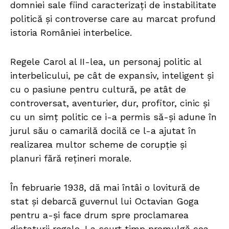
domniei sale fiind caracterizați de instabilitate
politică și controverse care au marcat profund
istoria României interbelice.
Regele Carol al II-lea, un personaj politic al
interbelicului, pe cât de expansiv, inteligent și
cu o pasiune pentru cultură, pe atât de
controversat, aventurier, dur, profitor, cinic și
cu un simț politic ce i-a permis să-și adune în
jurul său o camarilă docilă ce l-a ajutat în
realizarea multor scheme de corupție și
planuri fără rețineri morale.
În februarie 1938, dă mai întâi o lovitură de
stat și debarcă guvernul lui Octavian Goga
pentru a-și face drum spre proclamarea
dictaturii regale. La scurt timp promulgă cea