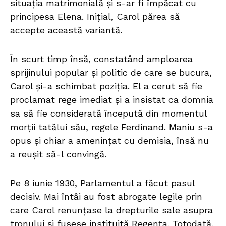
situația matrimonială și s-ar fi împăcat cu
principesa Elena. Inițial, Carol părea să
accepte această variantă.
În scurt timp însă, constatând amploarea
sprijinului popular și politic de care se bucura,
Carol și-a schimbat poziția. El a cerut să fie
proclamat rege imediat și a insistat ca domnia
sa să fie considerată începută din momentul
morții tatălui său, regele Ferdinand. Maniu s-a
opus și chiar a amenințat cu demisia, însă nu
a reușit să-l convingă.
Pe 8 iunie 1930, Parlamentul a făcut pasul
decisiv. Mai întâi au fost abrogate legile prin
care Carol renunțase la drepturile sale asupra
tronului și fusese instituită Regența. Totodată,