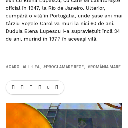
exil cu Elena Lupescu, cu care se căsătorește
oficial în 1947, la Rio de Janeiro. Ulterior,
cumpără o vilă în Portugalia, unde șase ani mai
târziu Regele Carol va muri la nici 60 de ani.
Duduia Elena Lupescu i-a supraviețuit încă 24
de ani, murind în 1977 în aceeași vilă.
CAROL AL II-LEA
PROCLAMARE REGE
ROMÂNIA MARE