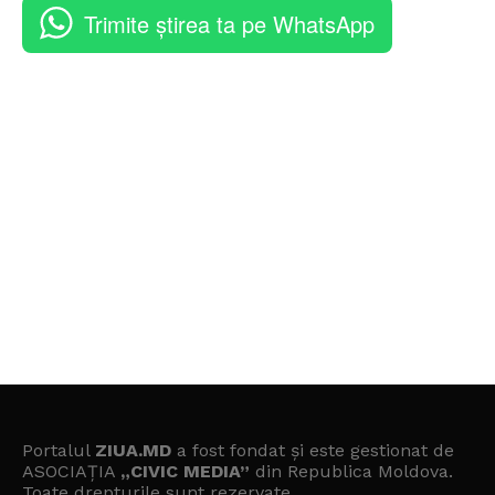
Trimite știrea ta pe WhatsApp
Portalul
ZIUA.MD
a fost fondat și este gestionat de
ASOCIAȚIA
„CIVIC MEDIA”
din Republica Moldova.
Toate drepturile sunt rezervate.