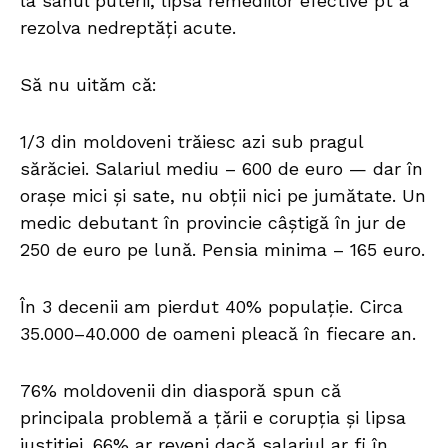
la sânul puterii, lipsa remediilor efective pt a
rezolva nedreptăți acute.
Să nu uităm că:
1/3 din moldoveni trăiesc azi sub pragul
sărăciei. Salariul mediu – 600 de euro — dar în
orașe mici și sate, nu obții nici pe jumătate. Un
medic debutant în provincie câștigă în jur de
250 de euro pe lună. Pensia minima – 165 euro.
În 3 decenii am pierdut 40% populație. Circa
35.000–40.000 de oameni pleacă în fiecare an.
76% moldovenii din diasporă spun că
principala problemă a țării e corupția și lipsa
justiției. 66% ar reveni dacă salariul ar fi în