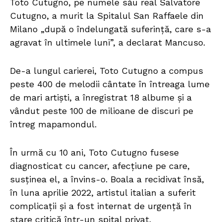
Toto Cutugno, pe numele său real Salvatore
Cutugno, a murit la Spitalul San Raffaele din
Milano „după o îndelungată suferinţă, care s-a
agravat în ultimele luni”, a declarat Mancuso.
De-a lungul carierei, Toto Cutugno a compus
peste 400 de melodii cântate în întreaga lume
de mari artişti, a înregistrat 18 albume şi a
vândut peste 100 de milioane de discuri pe
întreg mapamondul.
În urmă cu 10 ani, Toto Cutugno fusese
diagnosticat cu cancer, afecțiune pe care,
susținea el, a învins-o. Boala a recidivat însă,
în luna aprilie 2022, artistul italian a suferit
complicaţii şi a fost internat de urgenţă în
stare critică într-un spital privat.