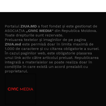
Portalul
ZIUA.MD
a fost fondat și este gestionat de
ASOCIAȚIA
„CIVIC MEDIA”
din Republica Moldova.
Toate drepturile sunt rezervate.
Preluarea textelor și imaginilor de pe pagina
ZIUA.md
este permisă doar în limita maximă de
1.000 de caractere și cu citarea obligatorie a sursei.
În cazul paginilor web, este obligatorie plasarea
unui link activ către articolul preluat. Republicarea
integrală a materialelor se poate realiza doar în
condițiile în care există un
acord prealabil cu
proprietarul
.