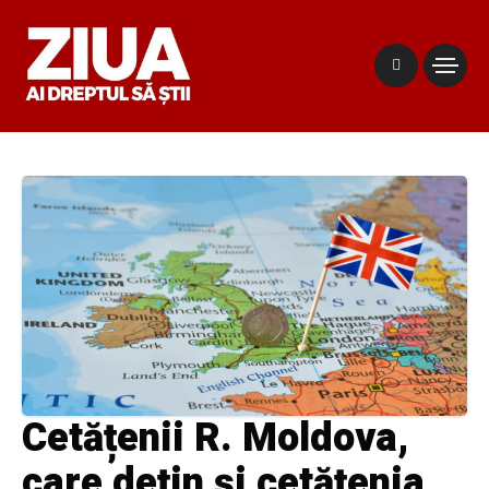
Cetățenii R. Moldova,
care dețin și cetățenia