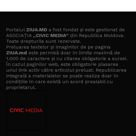
Portalul
ZIUA.MD
a fost fondat și este gestionat de
ASOCIAȚIA
„CIVIC MEDIA”
din Republica Moldova.
Toate drepturile sunt rezervate.
Preluarea textelor și imaginilor de pe pagina
ZIUA.md
este permisă doar în limita maximă de
1.000 de caractere și cu citarea obligatorie a sursei.
În cazul paginilor web, este obligatorie plasarea
unui link activ către articolul preluat. Republicarea
integrală a materialelor se poate realiza doar în
condițiile în care există un
acord prealabil cu
proprietarul
.