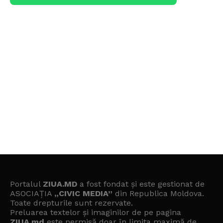
Portalul
ZIUA.MD
a fost fondat și este gestionat de
ASOCIAȚIA
„CIVIC MEDIA”
din Republica Moldova.
Toate drepturile sunt rezervate.
Preluarea textelor și imaginilor de pe pagina
ZIUA.md
este permisă doar în limita maximă de