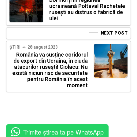
Doi morți în regiunea
ucraineană Poltava! Rachetele
ruseşti au distrus o fabrică de
ulei
NEXT POST
ȘTIRI
28 august 2023
România va susține coridorul
de export din Ucraina, în ciuda
atacurilor rusești! Ciolacu: Nu
există niciun risc de securitate
pentru România în acest
moment
Trimite știrea ta pe WhatsApp