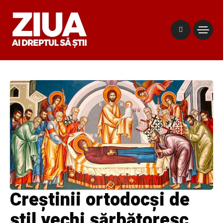
Creştinii ortodocşi de
stil vechi sărbătoresc