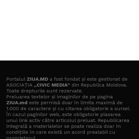
Portalul
ZIUA.MD
a fost fondat și este gestionat de
ASOCIAȚIA
„CIVIC MEDIA”
din Republica Moldova.
Toate drepturile sunt rezervate.
Preluarea textelor și imaginilor de pe pagina
ZIUA.md
este permisă doar în limita maximă de
1.000 de caractere și cu citarea obligatorie a sursei.
În cazul paginilor web, este obligatorie plasarea
unui link activ către articolul preluat. Republicarea
integrală a materialelor se poate realiza doar în
condițiile în care există un
acord prealabil cu
proprietarul
.