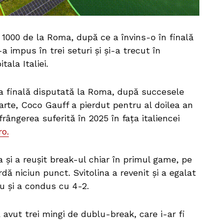
 1000 de la Roma, după ce a învins-o în finală
 impus în trei seturi și și-a trecut în
tala Italiei.
eia finală disputată la Roma, după succesele
parte, Coco Gauff a pierdut pentru al doilea an
rângerea suferită în 2025 în fața italiencei
o.
 și a reușit break-ul chiar în primul game, pe
rdă niciun punct. Svitolina a revenit și a egalat
u și a condus cu 4-2.
avut trei mingi de dublu-break, care i-ar fi