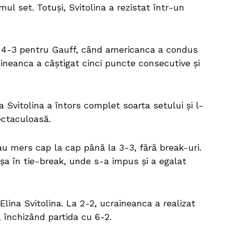
ul set. Totuși, Svitolina a rezistat într-un
la 4-3 pentru Gauff, când americanca a condus
aineanca a câștigat cinci puncte consecutive și
a Svitolina a întors complet soarta setului și l-
ectaculoasă.
au mers cap la cap până la 3-3, fără break-uri.
nșa în tie-break, unde s-a impus și a egalat
Elina Svitolina. La 2-2, ucraineanca a realizat
, închizând partida cu 6-2.