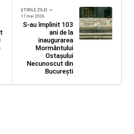
ȘTIRILE ZILEI
17 mai 2026
S-au împlinit 103
t
ani de la
0
inaugurarea
e
Mormântului
Ostașului
Necunoscut din
București