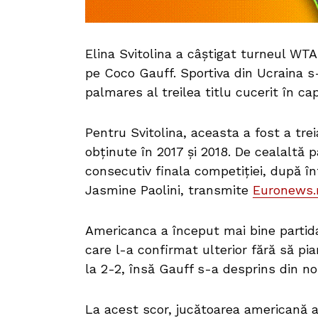
Elina Svitolina a câștigat turneul WTA
pe Coco Gauff. Sportiva din Ucraina s-a
palmares al treilea titlu cucerit în capi
Pentru Svitolina, aceasta a fost a tr
obținute în 2017 și 2018. De cealaltă 
consecutiv finala competiției, după înf
Jasmine Paolini, transmite
Euronews.r
Americanca a început mai bine partida
care l-a confirmat ulterior fără să pia
la 2-2, însă Gauff s-a desprins din no
La acest scor, jucătoarea americană a 