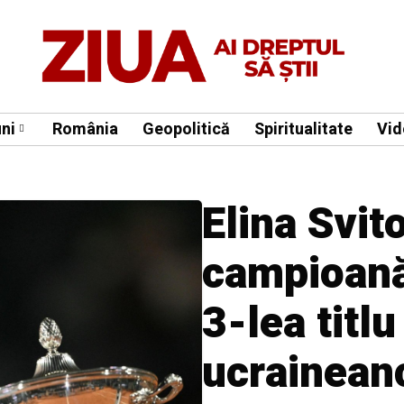
ni
România
Geopolitică
Spiritualitate
Vid
Elina Svito
campioană
3-lea titlu
ucraineanc