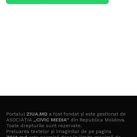
Portalul
ZIUA.MD
a fost fondat și este gestionat de
ASOCIAȚIA
„CIVIC MEDIA”
din Republica Moldova.
Toate drepturile sunt rezervate.
Preluarea textelor și imaginilor de pe pagina