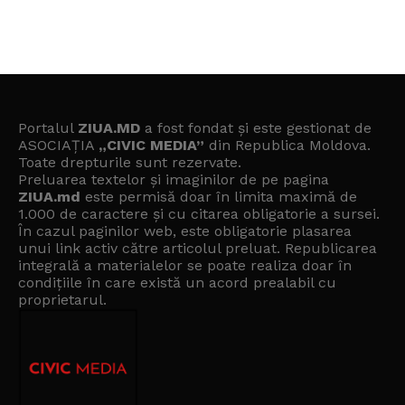
Portalul
ZIUA.MD
a fost fondat și este gestionat de
ASOCIAȚIA
„CIVIC MEDIA”
din Republica Moldova.
Toate drepturile sunt rezervate.
Preluarea textelor și imaginilor de pe pagina
ZIUA.md
este permisă doar în limita maximă de
1.000 de caractere și cu citarea obligatorie a sursei.
În cazul paginilor web, este obligatorie plasarea
unui link activ către articolul preluat. Republicarea
integrală a materialelor se poate realiza doar în
condițiile în care există un
acord prealabil cu
proprietarul
.