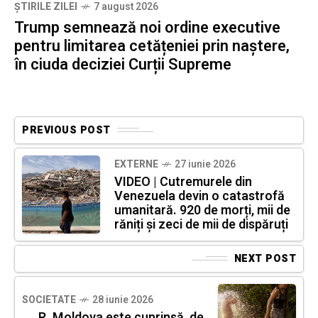
ȘTIRILE ZILEI
7 august 2026
Trump semnează noi ordine executive
pentru limitarea cetățeniei prin naștere,
în ciuda deciziei Curții Supreme
PREVIOUS POST
EXTERNE
27 iunie 2026
VIDEO | Cutremurele din
Venezuela devin o catastrofă
umanitară. 920 de morți, mii de
răniți și zeci de mii de dispăruți
NEXT POST
SOCIETATE
28 iunie 2026
R. Moldova este cuprinsă, de