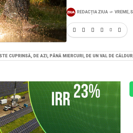
REDACȚIA ZIUA
VREME
,
S
STE CUPRINSĂ, DE AZI, PÂNĂ MIERCURI, DE UN VAL DE CĂLD