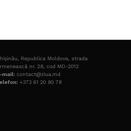
hișinău, Republica Moldova, strada
rmenească nr. 28, cod MD-2012
-mail:
contact@ziua.md
elefon:
+373 61 20 80 78