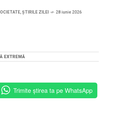
OCIETATE
,
ȘTIRILE ZILEI
28 iunie 2026
URĂ EXTREMĂ
Trimite știrea ta pe WhatsApp