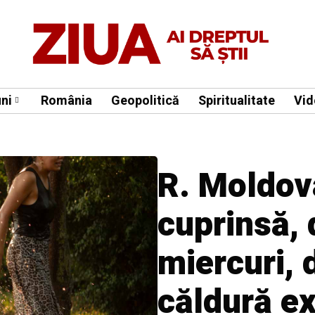
ni
România
Geopolitică
Spiritualitate
Vid
R. Moldov
cuprinsă, 
miercuri, 
căldură e