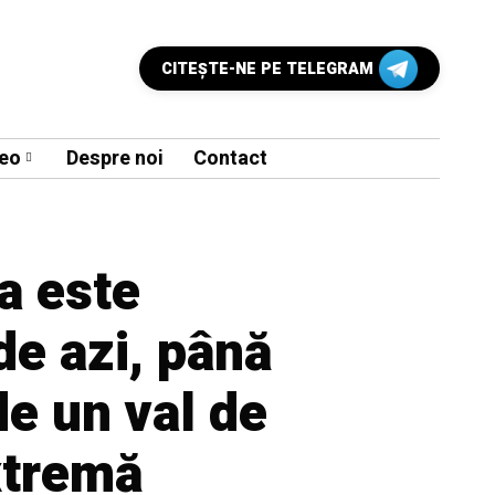
CITEŞTE-NE PE TELEGRAM
eo
Despre noi
Contact
a este
de azi, până
de un val de
xtremă