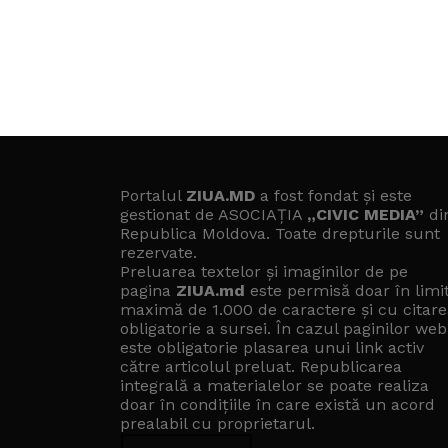
Portalul
ZIUA.MD
a fost fondat și este
gestionat de ASOCIAȚIA
„CIVIC MEDIA”
di
Republica Moldova. Toate drepturile sunt
rezervate.
Preluarea textelor și imaginilor de pe
pagina
ZIUA.md
este permisă doar în limi
maximă de 1.000 de caractere și cu citare
obligatorie a sursei. În cazul paginilor web
este obligatorie plasarea unui link activ
către articolul preluat. Republicarea
integrală a materialelor se poate realiza
doar în condițiile în care există un
acord
prealabil cu proprietarul
.