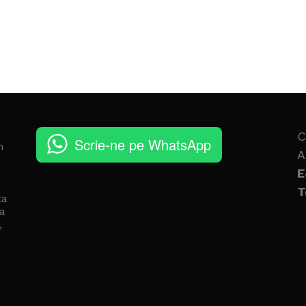
C
Scrie-ne pe WhatsApp
n
A
E
T
ta
a
,