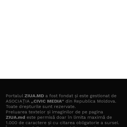
Portalul
ZIUA.MD
a fost fondat și este gestionat de
ASOCIAȚIA
„CIVIC MEDIA”
din Republica Moldova.
Toate drepturile sunt rezervate.
Preluarea textelor și imaginilor de pe pagina
ZIUA.md
este permisă doar în limita maximă de
1.000 de caractere și cu citarea obligatorie a sursei.